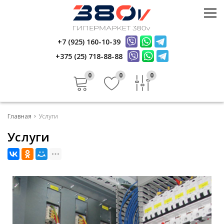
Стройматериалы
Керамика
+7 (925) 160-10-39
Услуги
Электрика
+375 (25) 718-88-88
Инфо
Стройматериалы
Отзывы
0
0
0
Керамика
Контакты
Услуги
Главная
Услуги
Инфо
Услуги
Отзывы
Контакты