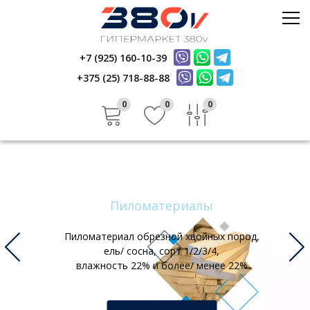
Стройматериалы
Керамика
+7 (925) 160-10-39
Услуги
Электрика
+375 (25) 718-88-88
Инфо
Стройматериалы
Отзывы
0
0
0
Керамика
Контакты
Услуги
Инфо
Отзывы
Пиломатериалы
Контакты
Пиломатериал обрезной хвойных пород,
ель/ сосна, сорт 1/2/3/4,
влажность 22% и более/ менее 22%