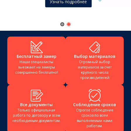
Узнать подробнее
Бесплатный замер
Выбор материалов
Наши специалисты
Огромный выбор
выезжают на замеры
материалов за счет
совершенно бесплатно!
крупного числа
производителей
Все документы
Соблюдение сроков
Только официальная
Строгое соблюдение
работа по договору и всем
сроков по всем
необходимым документам.
выполняемым нами
работам.