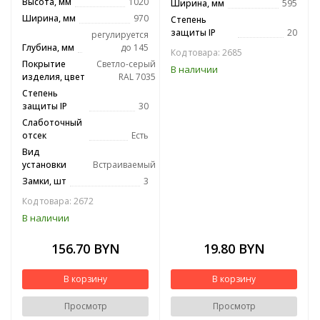
Высота, мм
1020
Ширина, мм
595
Ширина, мм
970
Степень
защиты IP
20
регулируется
Глубина, мм
до 145
Код товара: 2685
Покрытие
Светло-серый
В наличии
изделия, цвет
RAL 7035
Степень
защиты IP
30
Слаботочный
отсек
Есть
Вид
установки
Встраиваемый
Замки, шт
3
Код товара: 2672
В наличии
156.70 BYN
19.80 BYN
В корзину
В корзину
Просмотр
Просмотр