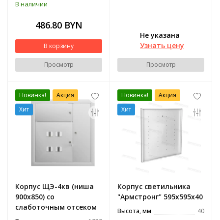
В наличии
486.80 BYN
Не указана
Узнать цену
В корзину
Просмотр
Просмотр
Новинка!
Акция
Новинка!
Акция
Хит
Хит
Корпус ЩЭ-4кв (ниша
Корпус светильника
900х850) со
"Армстронг" 595х595х40
слаботочным отсеком
Высота, мм
40