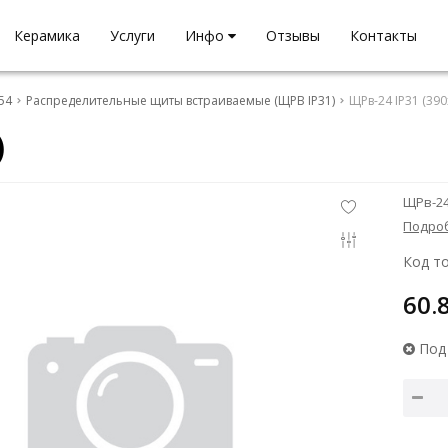
Керамика
Услуги
Инфо
Отзывы
Контакты
54
Распределительные щиты встраиваемые (ЩРВ IP31)
ЩРв-24 IP31 (39
)
ЩРв-24
Подро
Код то
60.
Под