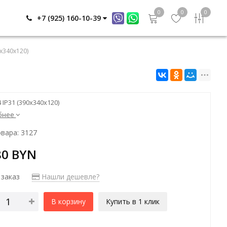
0
0
0
+7 (925) 160-10-39
0х340х120)
 IP31 (390х340х120)
бнее
вара: 3127
80 BYN
 заказ
Нашли дешевле?
В корзину
Купить в 1 клик