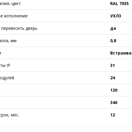
елия, цвет
RAL 7035
е исполнение
УХЛ3
перевесить дверь
да
лла, мм
0,8
и
Встраив
ты IP
31
одулей
24
120
340
рок, мес.
12