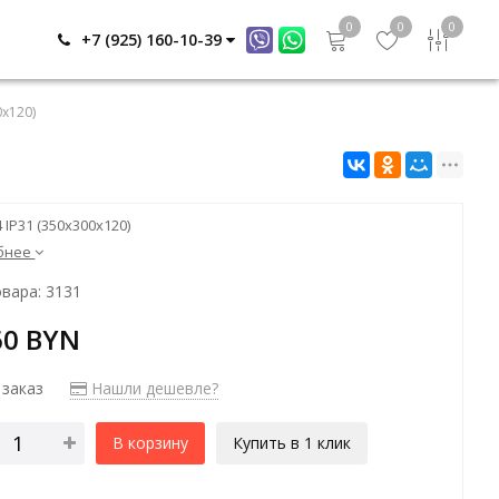
0
0
0
+7 (925) 160-10-39
0х120)
 IP31 (350х300х120)
бнее
вара: 3131
60 BYN
 заказ
Нашли дешевле?
В корзину
Купить в 1 клик