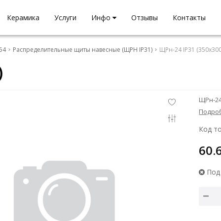
Керамика
Услуги
Инфо
Отзывы
Контакты
54
Распределительные щиты навесные (ЩРН IP31)
ЩРн-24 IP31 (350х30
)
ЩРн-24
Подро
Код то
60.
Под