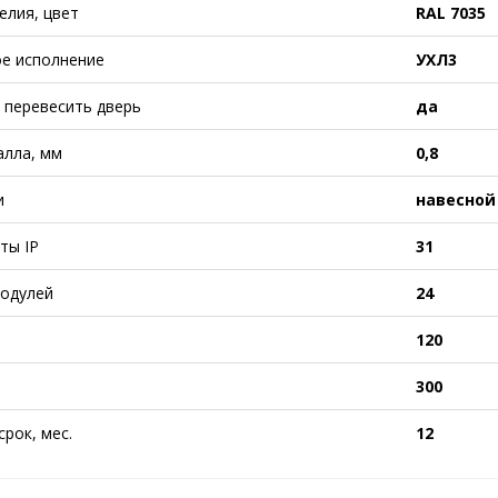
елия, цвет
RAL 7035
е исполнение
УХЛ3
перевесить дверь
да
лла, мм
0,8
и
навесной
ты IP
31
одулей
24
120
300
рок, мес.
12