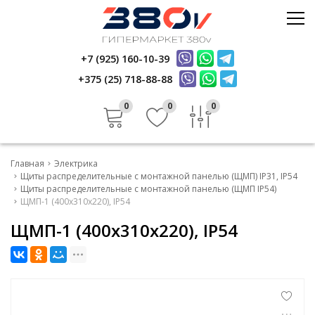
Стройматериалы
Керамика
+7 (925) 160-10-39
Услуги
Электрика
+375 (25) 718-88-88
Инфо
Стройматериалы
Отзывы
0
0
0
Керамика
Контакты
Услуги
Главная
Электрика
Инфо
Щиты распределительные с монтажной панелью (ЩМП) IP31, IP54
Щиты распределительные с монтажной панелью (ЩМП IP54)
ЩМП-1 (400х310х220), IP54
Отзывы
ЩМП-1 (400х310х220), IP54
Контакты