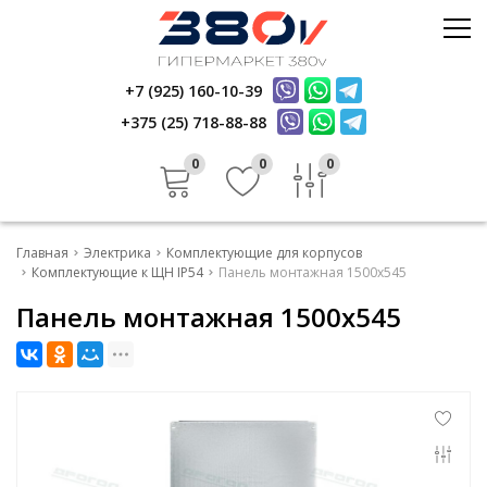
Стройматериалы
Керамика
+7 (925) 160-10-39
Услуги
Электрика
+375 (25) 718-88-88
Инфо
Стройматериалы
Отзывы
0
0
0
Керамика
Контакты
Услуги
Главная
Электрика
Комплектующие для корпусов
Инфо
Комплектующие к ЩН IP54
Панель монтажная 1500х545
Панель монтажная 1500х545
Отзывы
Контакты