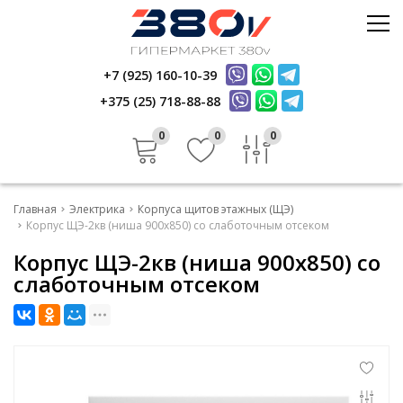
Стройматериалы
Керамика
+7 (925) 160-10-39
Услуги
Электрика
+375 (25) 718-88-88
Инфо
Стройматериалы
Отзывы
0
0
0
Керамика
Контакты
Услуги
Главная
Электрика
Корпуса щитов этажных (ЩЭ)
Инфо
Корпус ЩЭ-2кв (ниша 900х850) со слаботочным отсеком
Корпус ЩЭ-2кв (ниша 900х850) со
Отзывы
слаботочным отсеком
Контакты