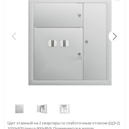
Щит этажный на 2 квартиры со слаботочным отсеком (ЩЭ-2)
1020х970 (ниша 900х850). Применяется в жилом