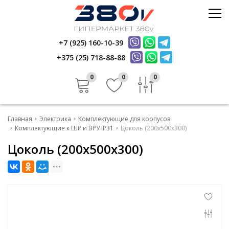
Стройматериалы
Керамика
+7 (925) 160-10-39
Услуги
Электрика
+375 (25) 718-88-88
Инфо
Стройматериалы
Отзывы
0
0
0
Керамика
Контакты
Услуги
Главная
Электрика
Комплектующие для корпусов
Инфо
Комплектующие к ШР и ВРУ IP31
Цоколь (200х500х300)
Цоколь (200х500х300)
Отзывы
Контакты